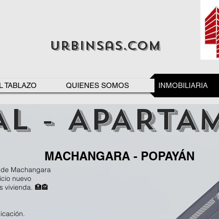
urbinsas.com
L TABLAZO
QUIENES SOMOS
INMOBILIARIA
L - APARTA
MACHANGARA - POPAYÁN
or de Machangara
icio nuevo
s vivienda. 🏥🏤
icación.